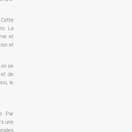
 Cette
es. La
âme et
xion et
, on se
 et de
oi, le
e. Par
rs une
onales