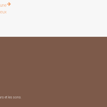
 une
reux
rs et les sons.