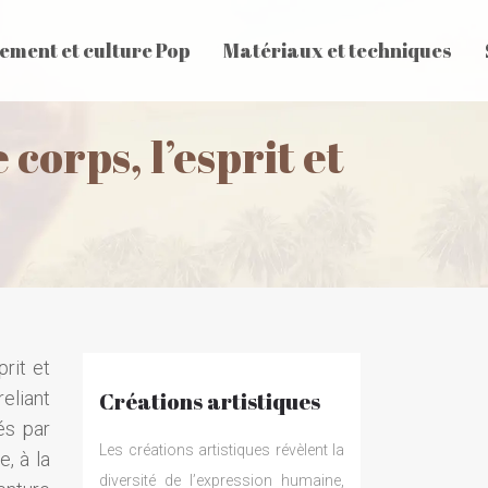
sement et culture Pop
Matériaux et techniques
corps, l’esprit et
rit et
eliant
Créations artistiques
és par
Les créations artistiques révèlent la
, à la
diversité de l’expression humaine,