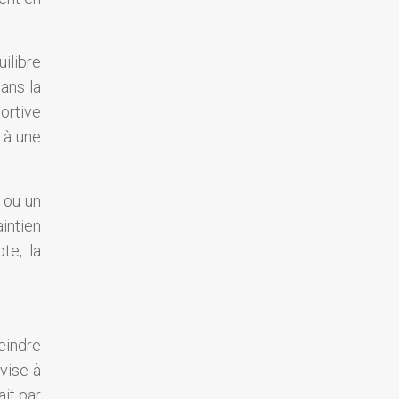
ilibre
ans la
ortive
 à une
 ou un
intien
te, la
teindre
 vise à
ait par