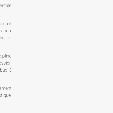
entale
lisant
ation.
n, ils
ipline
ression
ibue à
pement
tique,