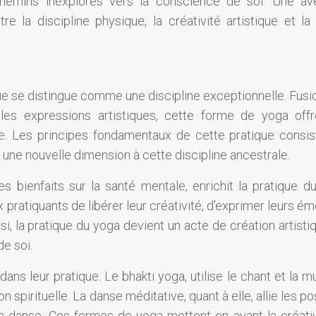
 chemins inexplorés vers la conscience de soi. Une av
e la discipline physique, la créativité artistique et la
ique se distingue comme une discipline exceptionnelle. Fus
 les expressions artistiques, cette forme de yoga off
ve. Les principes fondamentaux de cette pratique consis
ant une nouvelle dimension à cette discipline ancestrale.
es bienfaits sur la santé mentale, enrichit la pratique d
ux pratiquants de libérer leur créativité, d’exprimer leurs é
si, la pratique du yoga devient un acte de création artisti
e soi.
dans leur pratique. Le bhakti yoga, utilise le chant et la 
pirituelle. La danse méditative, quant à elle, allie les po
 la danse. Ces formes de yoga mettent en avant la créativ