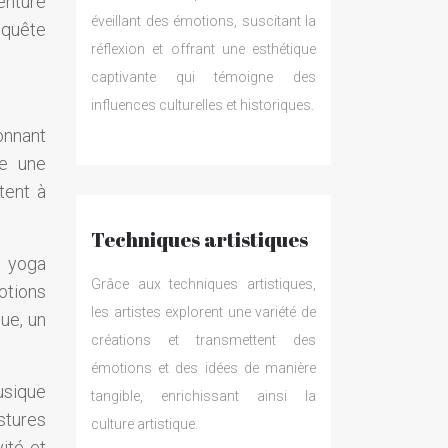
enture
éveillant des émotions, suscitant la
 quête
réflexion et offrant une esthétique
captivante qui témoigne des
influences culturelles et historiques.
ionnant
re une
tent à
Techniques artistiques
u yoga
Grâce aux techniques artistiques,
motions
les artistes explorent une variété de
que, un
créations et transmettent des
émotions et des idées de manière
musique
tangible, enrichissant ainsi la
stures
culture artistique.
ité et