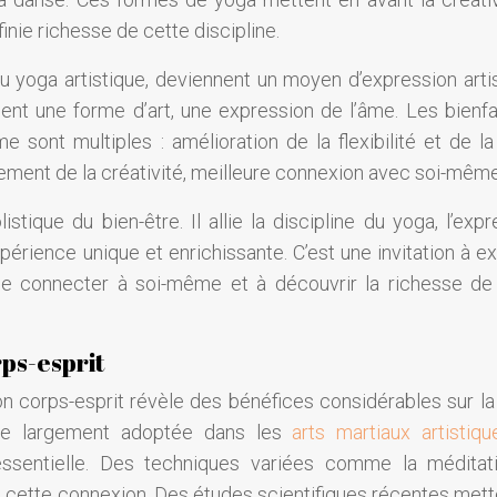
finie richesse de cette discipline.
 yoga artistique, deviennent un moyen d’expression artis
t une forme d’art, une expression de l’âme. Les bienfa
âme sont multiples : amélioration de la flexibilité et de l
ement de la créativité, meilleure connexion avec soi-même
stique du bien-être. Il allie la discipline du yoga, l’expr
expérience unique et enrichissante. C’est une invitation à e
 se connecter à soi-même et à découvrir la richesse de
ps-esprit
n corps-esprit révèle des bénéfices considérables sur la
line largement adoptée dans les
arts martiaux artistiqu
essentielle. Des techniques variées comme la méditati
ent cette connexion. Des études scientifiques récentes mett