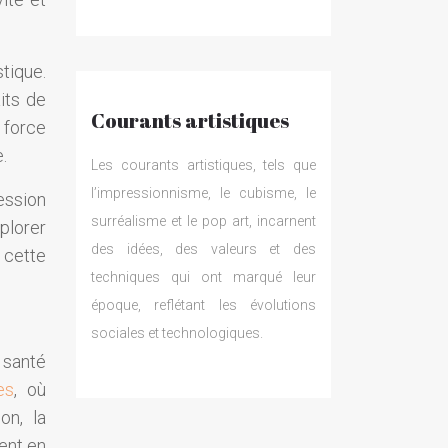
tique.
its de
Courants artistiques
a force
.
Les courants artistiques, tels que
l’impressionnisme, le cubisme, le
ession
surréalisme et le pop art, incarnent
xplorer
des idées, des valeurs et des
 cette
techniques qui ont marqué leur
époque, reflétant les évolutions
sociales et technologiques.
 santé
es
, où
on, la
ent en